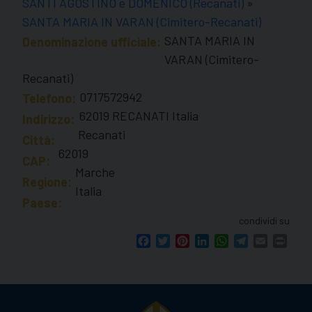
SANTI AGOSTINO e DOMENICO (Recanati)
»
SANTA MARIA IN VARAN (Cimitero-Recanati)
SANTA MARIA IN
Denominazione ufficiale:
VARAN (Cimitero-
Recanati)
0717572942
Telefono:
62019 RECANATI Italia
Indirizzo:
Recanati
Città:
62019
CAP:
Marche
Regione:
Italia
Paese:
condividi su
Facebook
Twitter
Pinterest
LinkedIn
WhatsApp
Telegram
Email
Print