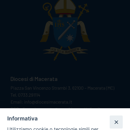
Diocesi di Macerata
Piazza San Vincenzo Strambi 3, 62100 – Macerata (MC)
Tel. 0733.291114
Email: info@diocesimacerata.it
PEC: diocesimacerata@pec.chiesacattolica.it
Comunicazioni urgenti WhatsApp:
+39 349 1787015
Informativa
Utilizziamo cookie o tecnologie simili per