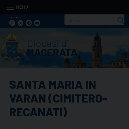
Skip
to
seguici su
Ricerca
content
per:
SANTA MARIA IN
VARAN (CIMITERO-
RECANATI)