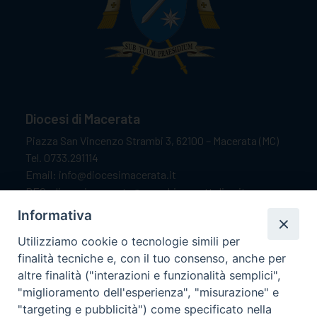
Diocesi di Macerata
Piazza San Vincenzo Strambi 3, 62100 – Macerata (MC)
Tel. 0733.291114
Email: info@diocesimacerata.it
PEC: diocesimacerata@pec.chiesacattolica.it
Comunicazioni urgenti WhatsApp:
+39 349 1787015
Informativa
Utilizziamo cookie o tecnologie simili per
finalità tecniche e, con il tuo consenso, anche per
Orari di apertura
altre finalità ("interazioni e funzionalità semplici",
"miglioramento dell'esperienza", "misurazione" e
Dal lunedì al sabato dalle 9.30 alle 12.00.
"targeting e pubblicità") come specificato nella
Il pomeriggio solo su appuntamento.