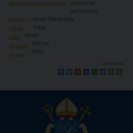
CHIESA del
Denominazione ufficiale:
SUFFRAGIO
62010 TREIA Italia
Indirizzo:
Treia
Città:
62010
CAP:
Marche
Regione:
Italia
Paese:
condividi su
Facebook
Twitter
Pinterest
LinkedIn
WhatsApp
Telegram
Email
Print