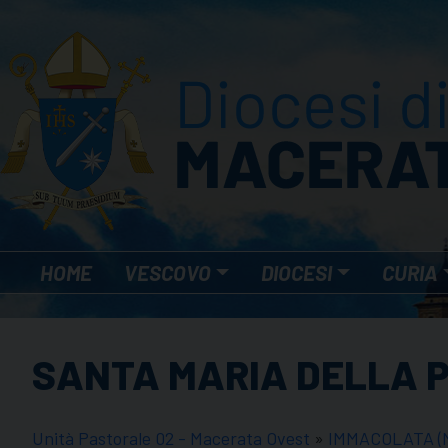
Skip
to
content
HOME
VESCOVO
DIOCESI
CURIA
SANTA MARIA DELLA P
Unità Pastorale 02 - Macerata Ovest
»
IMMACOLATA (M