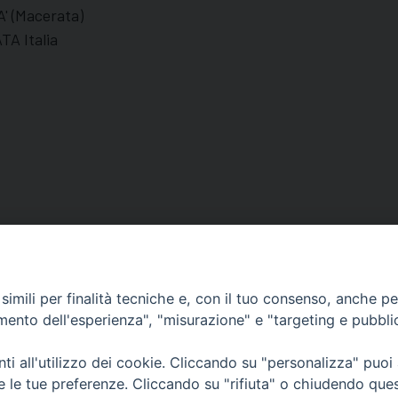
 (Macerata)
TA Italia
imili per finalità tecniche e, con il tuo consenso, anche per 
amento dell'esperienza", "misurazione" e "targeting e pubbli
Orari di apertura
62100 – Macerata (MC)
Dal lunedì al sabato dalle 9.30 al
i all'utilizzo dei cookie. Cliccando su "personalizza" puoi
Il pomeriggio solo su appunta
re le tue preferenze. Cliccando su "rifiuta" o chiudendo que