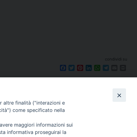
condividi su
Facebook
Twitter
Pinterest
LinkedIn
WhatsApp
Telegram
Email
Print
altre finalità ("interazioni e
cità") come specificato nella
seguici su
le 12.00.
 avere maggiori informazioni sui
mento.
sta informativa proseguirai la
Ricerca