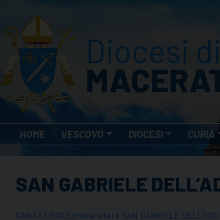
Skip
to
content
HOME
VESCOVO
DIOCESI
CURIA
SAN GABRIELE DELL’
SANTA CROCE (Macerata)
»
SAN GABRIELE DELL'ADD