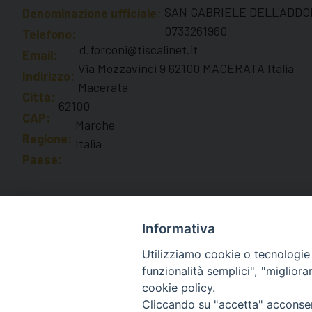
SAN GABRIELE DELL'ADDOL
Denominazione ufficiale:
0733261960
Telefono:
d.forconi@tiscalinet.it
Email:
Via Mozzavinci 9 62100 MACERATA Italia
Indirizzo:
Macerata
Città:
62100
CAP:
Marche
Regione:
Italia
Paese:
Informativa
Utilizziamo cookie o tecnologie s
funzionalità semplici", "miglior
cookie policy.
Diocesi di Macerata
Cliccando su "accetta" acconsent