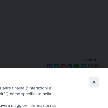
condividi su
Facebook
Twitter
Pinterest
LinkedIn
WhatsApp
Telegram
Email
Print
altre finalità ("interazioni e
cità") come specificato nella
seguici su
 avere maggiori informazioni sui