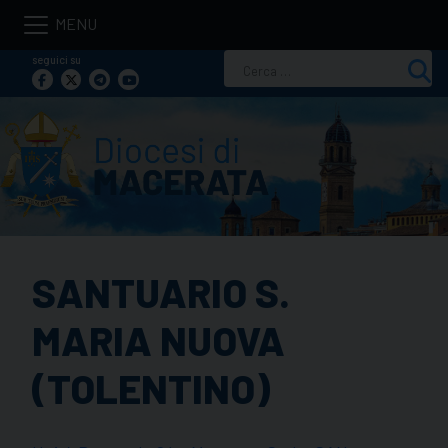
Skip
to
seguici su
Ricerca
content
per:
SANTUARIO S.
MARIA NUOVA
(TOLENTINO)