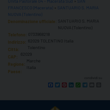
Unità Pastorale 04 - Macerata Sud
»
SAN
FRANCESCO (Macerata)
»
SANTUARIO S. MARIA
NUOVA (Tolentino)
SANTUARIO S. MARIA
Denominazione ufficiale:
NUOVA (Tolentino)
0733968218
Telefono:
62029 TOLENTINO Italia
Indirizzo:
Tolentino
Città:
62029
CAP:
Marche
Regione:
Italia
Paese:
condividi su
Facebook
Twitter
Pinterest
LinkedIn
WhatsApp
Telegram
Email
Print