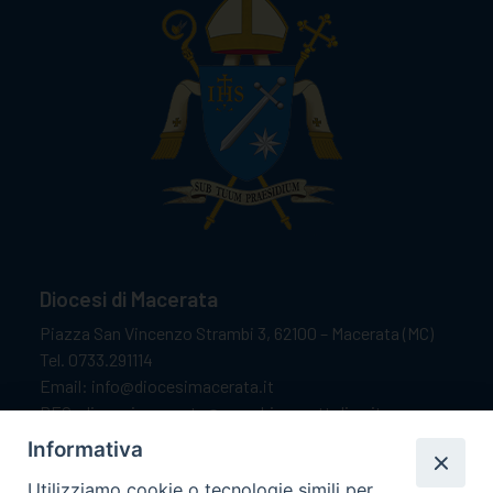
Diocesi di Macerata
Piazza San Vincenzo Strambi 3, 62100 – Macerata (MC)
Tel. 0733.291114
Email: info@diocesimacerata.it
PEC: diocesimacerata@pec.chiesacattolica.it
Comunicazioni urgenti WhatsApp:
+39 349 1787015
Informativa
Utilizziamo cookie o tecnologie simili per