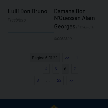
Lulli Don Bruno
Damana Don
N'Guessan Alain
Presbitero
Georges
Presbitero
diocesano
Pagina 6 Di 22
<<
1
…
4
5
6
7
8
…
22
>>