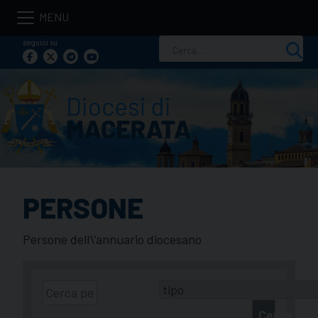
Skip
to
seguici su
Ricerca
content
per:
PERSONE
Persone dell\’annuario diocesano
Cerca