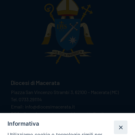
Diocesi di Macerata
Piazza San Vincenzo Strambi 3, 62100 – Macerata (MC)
Tel. 0733.291114
Email: info@diocesimacerata.it
PEC: diocesimacerata@pec.chiesacattolica.it
Comunicazioni urgenti WhatsApp:
+39 349 1787015
Informativa
Utilizziamo cookie o tecnologie simili per