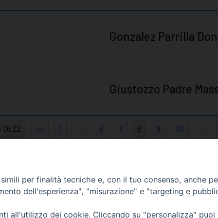
Gonzalez Parrilla Don
Giustozzo Padre Mas
 Di 22
<<
1
…
6
7
8
9
10
…
imili per finalità tecniche e, con il tuo consenso, anche per 
amento dell'esperienza", "misurazione" e "targeting e pubbli
Orari di apertura
i all'utilizzo dei cookie. Cliccando su "personalizza" puoi