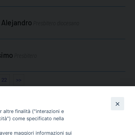
 Alejandro
Presbitero diocesano
simo
Presbitero
22
>>
altre finalità ("interazioni e
cità") come specificato nella
seguici su
 avere maggiori informazioni sui