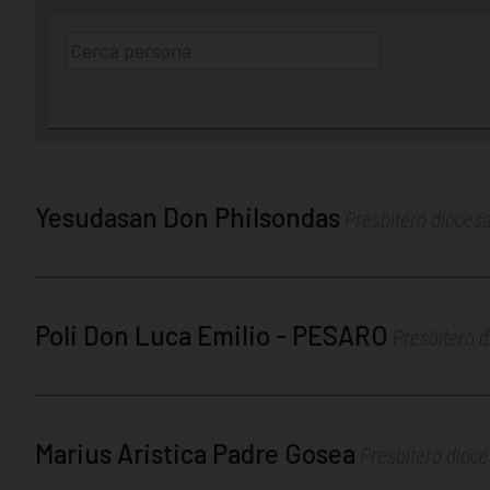
Yesudasan Don Philsondas
Presbitero dioces
Poli Don Luca Emilio - PESARO
Presbitero 
Marius Aristica Padre Gosea
Presbitero dioces