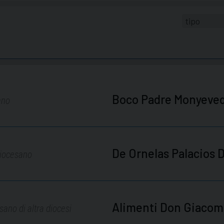
Boco Padre Monyeve
ano
De Ornelas Palacios
diocesano
Alimenti Don Giaco
ano di altra diocesi