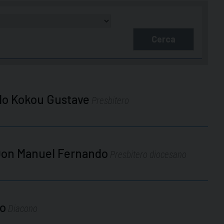
Cerca
do Kokou Gustave
Presbitero
 Don Manuel Fernando
Presbitero diocesano
mo
Diacono