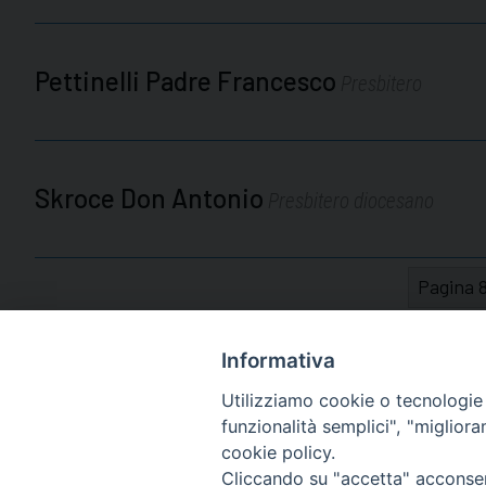
Pettinelli Padre Francesco
Presbitero
Skroce Don Antonio
Presbitero diocesano
Pagina 8
Informativa
Utilizziamo cookie o tecnologie s
funzionalità semplici", "miglior
cookie policy.
Diocesi di Macerata
Cliccando su "accetta" acconsent