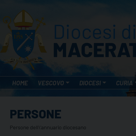
Skip
to
content
HOME
VESCOVO
DIOCESI
CURIA
PERSONE
Persone dell\’annuario diocesano