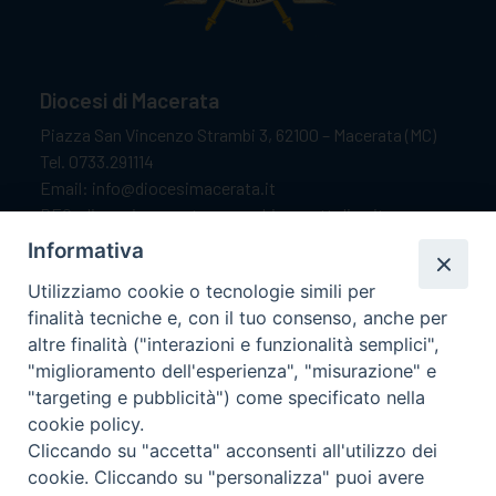
Diocesi di Macerata
Piazza San Vincenzo Strambi 3, 62100 – Macerata (MC)
Tel. 0733.291114
Email: info@diocesimacerata.it
PEC: diocesimacerata@pec.chiesacattolica.it
Comunicazioni urgenti WhatsApp:
+39 349 1787015
Informativa
Utilizziamo cookie o tecnologie simili per
finalità tecniche e, con il tuo consenso, anche per
Orari di apertura
altre finalità ("interazioni e funzionalità semplici",
"miglioramento dell'esperienza", "misurazione" e
Dal lunedì al sabato dalle 9.30 alle 12.00.
"targeting e pubblicità") come specificato nella
Il pomeriggio solo su appuntamento.
cookie policy.
Cliccando su "accetta" acconsenti all'utilizzo dei
cookie. Cliccando su "personalizza" puoi avere
seguici su