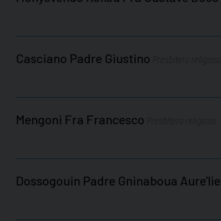
Casciano Padre Giustino
Presbitero religios
Mengoni Fra Francesco
Presbitero religioso
Dossogouin Padre Gninaboua Aure'li