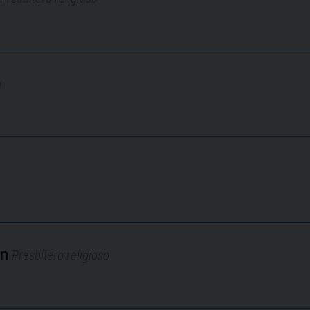
o
en
Presbitero religioso