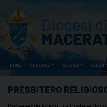
Skip
to
content
HOME
VESCOVO
DIOCESI
CURIA
PRESBITERO RELIGIOS
Monyevendo Kokou Fra Gustave Boco