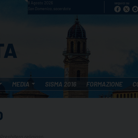
8 Agosto 2026
seguici su
San Domenico, sacerdote
MEDIA
SISMA 2016
FORMAZIONE
C
O
Presbitero religioso