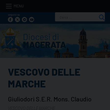
Skip
to
seguici su
Ricerca
content
per:
VESCOVO DELLE
MARCHE
Giuliodori S.E.R. Mons. Claudio
VESCOVO DELLE MARCHE