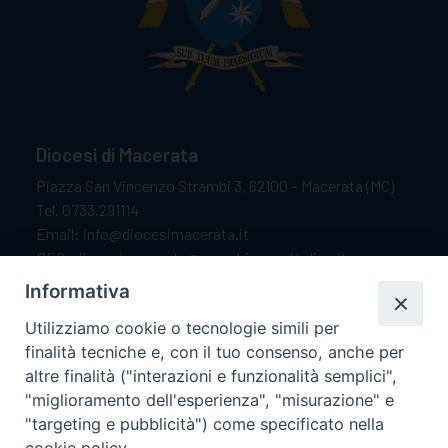
Diocesi di Macerata
Piazza San Vincenzo Strambi 3, 62100 – Macerata (MC)
Tel. 0733.291114
Email: info@diocesimacerata.it
PEC: diocesimacerata@pec.chiesacattolica.it
Comunicazioni urgenti WhatsApp:
+39 349 1787015
Informativa
Utilizziamo cookie o tecnologie simili per
finalità tecniche e, con il tuo consenso, anche per
Orari di apertura
altre finalità ("interazioni e funzionalità semplici",
"miglioramento dell'esperienza", "misurazione" e
Dal lunedì al sabato dalle 9.30 alle 12.00.
"targeting e pubblicità") come specificato nella
Il pomeriggio solo su appuntamento.