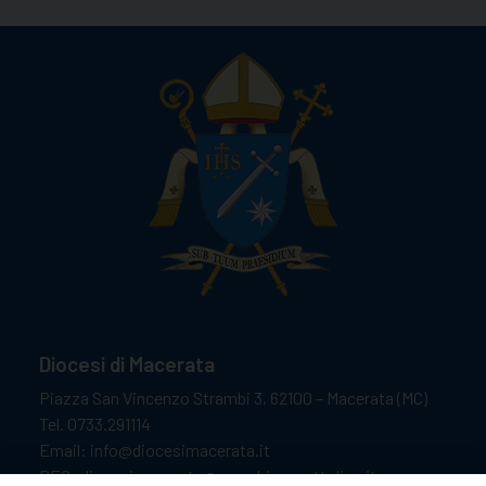
Diocesi di Macerata
Piazza San Vincenzo Strambi 3, 62100 – Macerata (MC)
Tel. 0733.291114
Email: info@diocesimacerata.it
PEC: diocesimacerata@pec.chiesacattolica.it