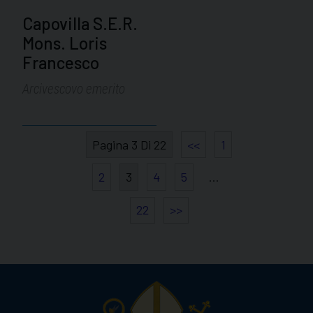
Capovilla S.E.R.
Mons. Loris
Francesco
Arcivescovo emerito
Pagina 3 Di 22
<<
1
2
3
4
5
…
22
>>