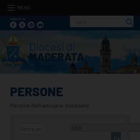
Skip
to
seguici su
Ricerca
content
per:
PERSONE
Persone dell\’annuario diocesano
Cerca