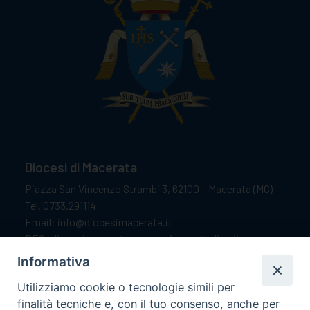
Diocesi di Macerata
Piazza San Vincenzo Strambi 3, 62100 – Macerata (MC)
Tel. 0733.291114
Email: info@diocesimacerata.it
PEC: diocesimacerata@pec.chiesacattolica.it
Comunicazioni urgenti WhatsApp:
+39 349 1787015
Informativa
Utilizziamo cookie o tecnologie simili per
finalità tecniche e, con il tuo consenso, anche per